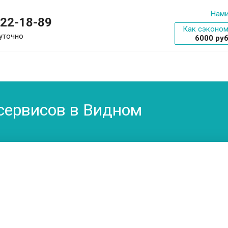
Нами
322-18-89
Как сэконом
уточно
6000 ру
осервисов в Видном