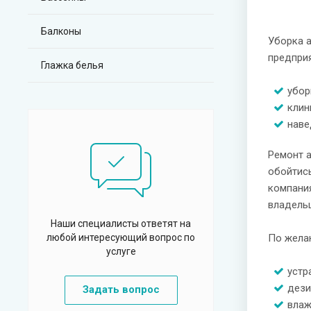
Балконы
Уборка 
предпри
Глажка белья
убор
клин
наве
Ремонт а
обойтись
компания
владельц
Наши специалисты ответят на
любой интересующий вопрос по
По желан
услуге
устр
дези
Задать вопрос
влаж