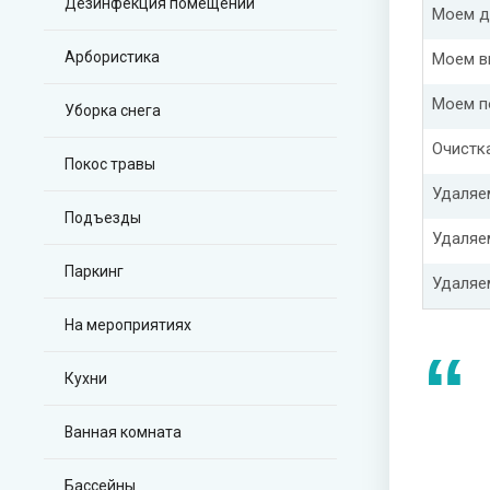
Дезинфекция помещений
Моем д
Арбористика
Моем в
Моем п
Уборка снега
Очистк
Покос травы
Удаляе
Подъезды
Удаляе
Паркинг
Удаляе
На мероприятиях
Кухни
Ванная комната
Бассейны