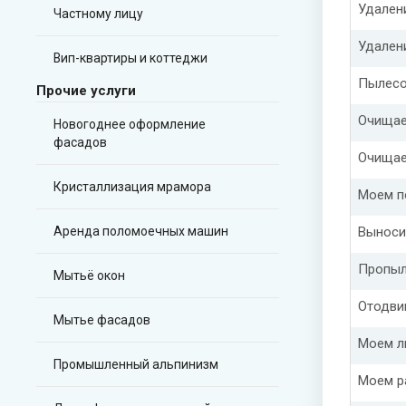
Удален
Частному лицу
Удален
Вип-квартиры и коттеджи
Пылесо
Прочие услуги
Очищае
Новогоднее оформление
фасадов
Очищае
Кристаллизация мрамора
Моем п
Аренда поломоечных машин
Выноси
Пропыл
Мытьё окон
Отодви
Мытье фасадов
Моем л
Промышленный альпинизм
Моем р