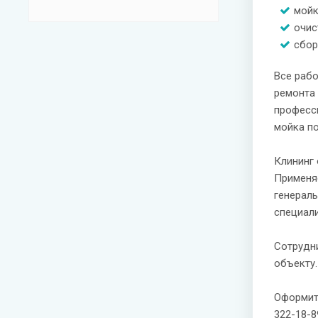
мойк
очис
сбор
Все раб
ремонта 
професс
мойка по
Клининг 
Применяе
генераль
специали
Сотрудн
объекту.
Оформить
322-18-8