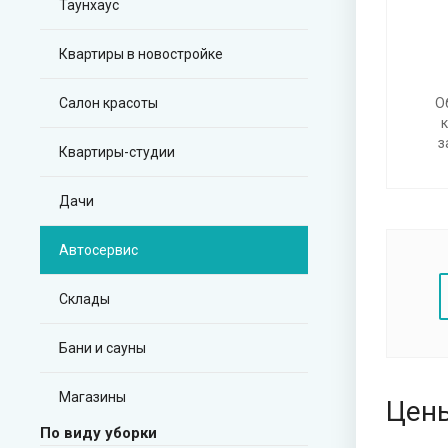
Таунхаус
Квартиры в новостройке
Салон красоты
О
з
Квартиры-студии
Дачи
Автосервис
Склады
Бани и сауны
Магазины
Цены
По виду уборки